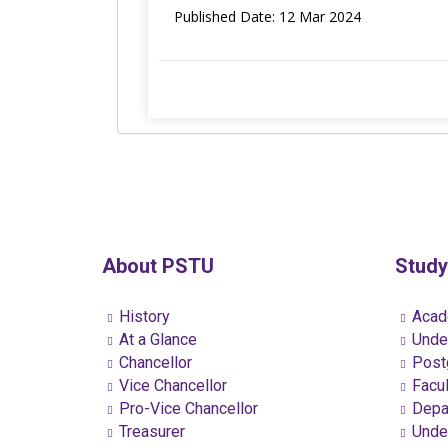
Published Date: 12 Mar 2024
About PSTU
Study
History
Acad
At a Glance
Under
Chancellor
Postg
Vice Chancellor
Facul
Pro-Vice Chancellor
Depa
Treasurer
Under