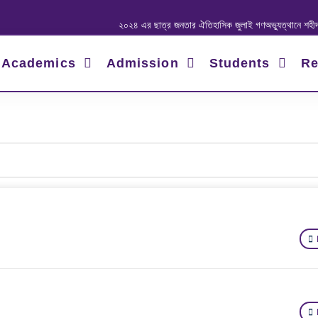
২০২৪ এর ছাত্র জনতার ঐতিহাসিক জুলাই গণঅভ্যুত্থানে শহীদ ও আহত 
Academics
Admission
Students
Re