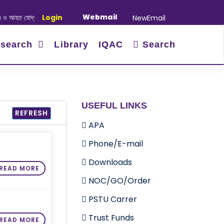
Webmail
যোদ্ধাদের স্মরণে আলোচনা সভা ও দোয়া অনুষ্ঠান সংক্রান্ত
Login
|
January-June/2025 Ma
NewEmail
search
Library
IQAC
Search
USEFUL LINKS
REFRESH
APA
Phone/E-mail
Downloads
READ MORE
NOC/GO/Order
PSTU Carrer
Trust Funds
READ MORE