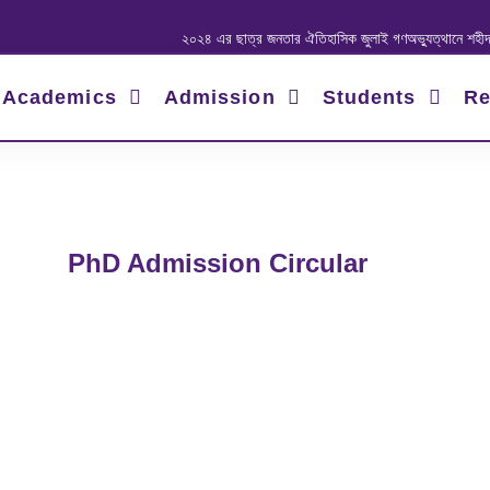
২০২৪ এর ছাত্র জনতার ঐতিহাসিক জুলাই গণঅভ্যুত্থানে শহীদ ও আ
Academics
Admission
Students
Re
PhD Admission Circular