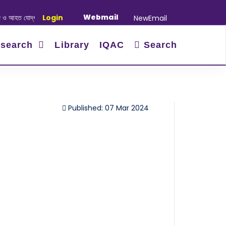
Webmail
হত যোদ্ধাদের স্মরণে আলোচনা সভা ও দোয়া অনুষ্ঠান সংক্রান্ত
Login
|
January-June/2025 
NewEmail
search
Library
IQAC
Search
Published: 07 Mar 2024