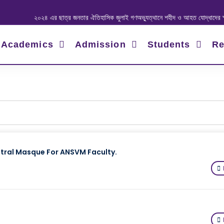
২০২৪ এর ছাত্র জনতার ঐতিহাসিক জুলাই গণঅভ্যুত্থানে শহীদ ও আহত যোদ্ধাদের স্মরণে আল
Academics
Admission
Students
Re
tral Masque For ANSVM Faculty.