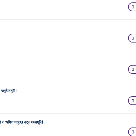
নুষ্ঠানসূচী।
াগ ও অফিস সমূহের নতুন সময়সূচী।