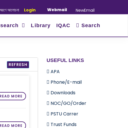
Webmail
োচনা সভা ও দোয়া অনুষ্ঠান সংক্রান্ত
Login
|
January-June/2025 Master and PhD
NewEmail
search
Library
IQAC
Search
USEFUL LINKS
REFRESH
APA
Phone/E-mail
Downloads
READ MORE
NOC/GO/Order
PSTU Carrer
Trust Funds
READ MORE