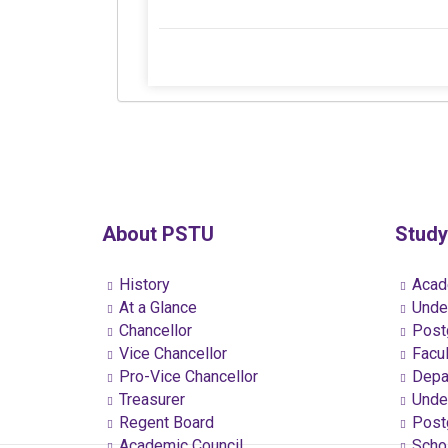
About PSTU
Study
History
Acad
At a Glance
Under
Chancellor
Postg
Vice Chancellor
Facul
Pro-Vice Chancellor
Depa
Treasurer
Under
Regent Board
Postg
Academic Council
Schol