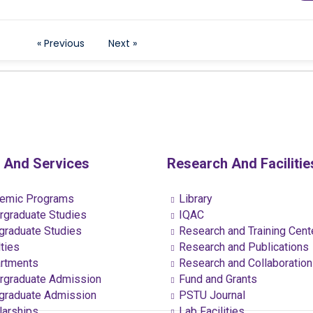
« Previous
Next »
 And Services
Research And Facilitie
emic Programs
Library
graduate Studies
IQAC
raduate Studies
Research and Training Cent
ties
Research and Publications
rtments
Research and Collaboratio
graduate Admission
Fund and Grants
raduate Admission
PSTU Journal
arships
Lab Facilities