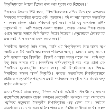
বিশ্ববিদ্যালয়ের উপাচার্য হিসেবে কাজ করার সুযোগ করে দিয়েছেন।”
শিক্ষকদের উদ্দেশ্যে তিনি বলেন, “বিশ্ববিদ্যালয়কে এগিয়ে নিতে হলে আপনাদের
শিক্ষকদের সহযোগিতা সবচেয়ে বেশি প্রয়োজন। যদি আপনারা আমাকে সহযোগিতা
না করেন তাহলে আমার পরিকল্পনা ব্যর্থ হবে। আমি শুধু আপনাদের ভাইস
চ্যান্সেলরই না। আমি প্রথমে একজন গবেষক , তারপর একজন শিক্ষক তারপর
এখানে সরকার আমাকে ভিসি হিসেবে নিয়োগ দিয়েছেন। স্বৈরাচারকে ঠেকাতে হবে
এবং সবাই মিলে সফলতা অর্জন করতে হবে।”
শিক্ষার্থীদের উদ্দেশ্যে ভিসি বলেন, “আমি এই বিশ্ববিদ্যালয় নিয়ে আমার স্বল্প
মেয়াদী এবং দীর্ঘ মেয়াদী অনেকগুলো পরিকল্পনা আছে। আমাদের কাছে সবচেয়ে
বেশি প্রাধান্য পাবে শিক্ষার্থীরা। শিক্ষার্থী ও আমার স্বপ্ন অনেক বড়। আমি নতুন
কিছু নিয়ে আসতে চাই। শিক্ষার্থীদের কর্মসংস্থানমুখী করে গড়ে তোলা এবং
শিক্ষার্থীদের সুযোগ-সুবিধা বাড়ানো হবে। এই বিশ্ববিদ্যালয় হবে শিক্ষক-
শিক্ষার্থীদের জ্ঞানের আদর্শ বিদ্যাপীঠ। সকলের সহযোগিতায় বিশ্ববিদ্যালয়কে
জাতীয় ও আন্তর্জাতিক পরিমন্ডলে একটা সম্মানজনক অবস্থানে নিয়ে যাওয়ার জন্য
সর্বোচ্চ চেষ্টা করবো।”
এসময় উপাচার্য আরও বলেন, “শিক্ষক-কর্মকর্তা, কর্মচারী ও শিক্ষার্থীরাসহ সকলের
সহযোগিতায় দেশনায়ক তারেক রহমানের নেতৃত্বাধীন সরকারের নতুন বাংলাদেশের
প্রেক্ষিতে নতুনভাবে বৈষম্যহীন বিশ্ববিদ্যালয় গড়ে তোলা হবে। সবাইকে
আন্তরিকভাবে দেশের জন্য দায়িত্ব পালন এবং দ্বিতীয় স্বাধীনতা স্বার্থক করতে