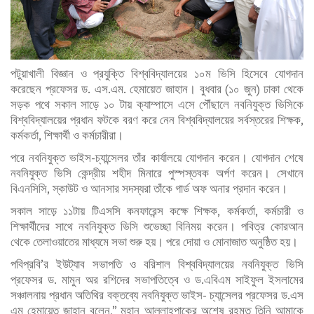
পটুয়াখালী বিজ্ঞান ও প্রযুক্তি বিশ্ববিদ্যালয়ের ১০ম ভিসি হিসেবে যোগদান
করেছেন প্রফেসর ড. এস.এম. হেমায়েত জাহান। বুধবার (১০ জুন) ঢাকা থেকে
সড়ক পথে সকাল সাড়ে ১০ টায় ক্যাম্পাসে এসে পৌঁছালে নবনিযুক্ত ভিসিকে
বিশ্ববিদ্যালয়ের প্রধান ফটকে বরণ করে নেন বিশ্ববিদ্যালয়ের সর্বস্তরের শিক্ষক,
কর্মকর্তা, শিক্ষার্থী ও কর্মচারীরা।
পরে নবনিযুক্ত ভাইস-চ্যান্সেলর তাঁর কার্যালয়ে যোগদান করেন। যোগদান শেষে
নবনিযুক্ত ভিসি কেন্দ্রীয় শহীদ মিনারে পুস্পস্তবক অর্পণ করেন। সেখানে
বিএনসিসি, স্কাউট ও আনসার সদস্যরা তাঁকে গার্ড অফ অনার প্রদান করেন।
সকাল সাড়ে ১১টায় টিএসসি কনফারেন্স কক্ষে শিক্ষক, কর্মকর্তা, কর্মচারী ও
শিক্ষার্থীদের সাথে নবনিযুক্ত ভিসি শুভেচ্ছা বিনিময় করেন। পবিত্র কোরআন
থেকে তেলাওয়াতের মাধ্যমে সভা শুরু হয়। পরে দোয়া ও মোনাজাত অনুষ্ঠিত হয়।
পবিপ্রবি’র ইউট্যাব সভাপতি ও বরিশাল বিশ্ববিদ্যালয়ের নবনিযুক্ত ভিসি
প্রফেসর ড. মামুন অর রশিদের সভাপতিত্বে ও ড.এবিএম সাইফুল ইসলামের
সঞ্চালনায় প্রধান অতিথির বক্তব্যে নবনিযুক্ত ভাইস- চ্যান্সেলর প্রফেসর ড.এস
এম হেমায়েত জাহান বলেন,” মহান আল্লাহপাকের অশেষ রহমত তিনি আমাকে