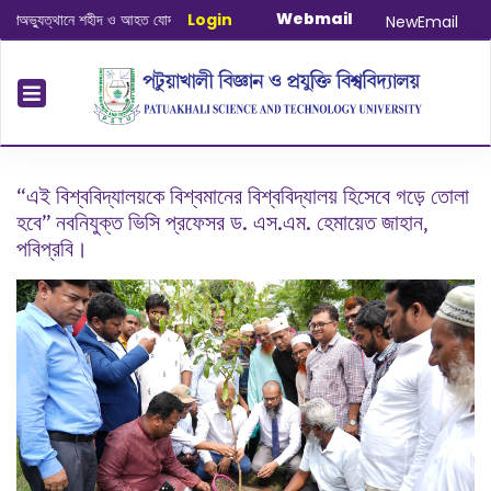
Webmail
্যুত্থানে শহীদ ও আহত যোদ্ধাদের স্মরণে আলোচনা সভা ও দোয়া অনুষ্ঠান সংক্রান্ত
Login
|
January
NewEmail
“এই বিশ্ববিদ্যালয়কে বিশ্বমানের বিশ্ববিদ্যালয় হিসেবে গড়ে তোলা
হবে” নবনিযুক্ত ভিসি প্রফেসর ড. এস.এম. হেমায়েত জাহান,
পবিপ্রবি।