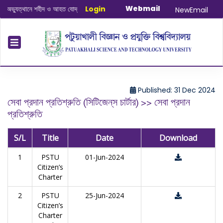
Webmail
্যুত্থানে শহীদ ও আহত যোদ্ধাদের স্মরণে আলোচনা সভা ও দোয়া অনুষ্ঠান সংক্রান্ত
Login
|
January
NewEmail
Published: 31 Dec 2024
সেবা প্রদান প্রতিশ্রুতি (সিটিজেন্‌স চার্টার) >> সেবা প্রদান
প্রতিশ্রুতি
S/L
Title
Date
Download
1
PSTU
01-Jun-2024
Citizen’s
Charter
2
PSTU
25-Jun-2024
Citizen’s
Charter