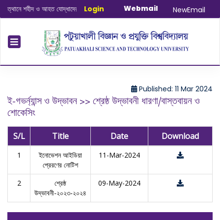
Webmail
্থানে শহীদ ও আহত যোদ্ধাদের স্মরণে আলোচনা সভা ও দোয়া অনুষ্ঠান সংক্রান্ত
Login
|
January-J
NewEmail
Published: 11 Mar 2024
ই-গভর্ন্যান্স ও উদ্ভাবন >> শ্রেষ্ঠ উদ্ভাবনী ধারণা/বাস্তবায়ন ও
শোকেসিং
S/L
Title
Date
Download
1
ইনোভেশন আইডিয়া
11-Mar-2024
প্রেরণের নোটিশ
2
শ্রেষ্ঠ
09-May-2024
উদ্ভাবনী-২০২৩-২০২৪