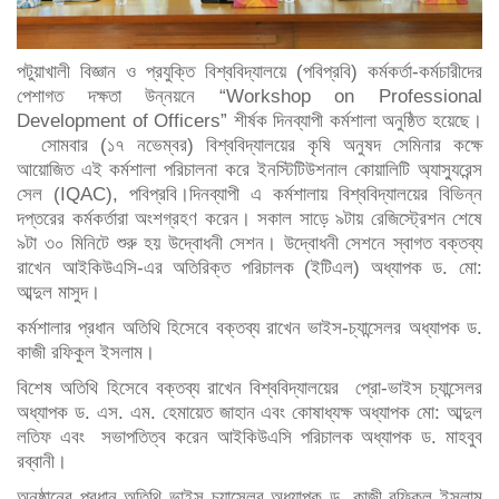
পটুয়াখালী বিজ্ঞান ও প্রযুক্তি বিশ্ববিদ্যালয়ে (পবিপ্রবি) কর্মকর্তা-কর্মচারীদের
পেশাগত দক্ষতা উন্নয়নে “Workshop on Professional
Development of Officers” শীর্ষক দিনব্যাপী কর্মশালা অনুষ্ঠিত হয়েছে।
সোমবার (১৭ নভেম্বর) বিশ্ববিদ্যালয়ের কৃষি অনুষদ সেমিনার কক্ষে
আয়োজিত এই কর্মশালা পরিচালনা করে ইনস্টিটিউশনাল কোয়ালিটি অ্যাস্যুরেন্স
সেল (IQAC), পবিপ্রবি।দিনব্যাপী এ কর্মশালায় বিশ্ববিদ্যালয়ের বিভিন্ন
দপ্তরের কর্মকর্তারা অংশগ্রহণ করেন। সকাল সাড়ে ৯টায় রেজিস্ট্রেশন শেষে
৯টা ৩০ মিনিটে শুরু হয় উদ্বোধনী সেশন। উদ্বোধনী সেশনে স্বাগত বক্তব্য
রাখেন আইকিউএসি-এর অতিরিক্ত পরিচালক (ইটিএল) অধ্যাপক ড. মো:
আব্দুল মাসুদ।
কর্মশালার প্রধান অতিথি হিসেবে বক্তব্য রাখেন ভাইস-চ্যান্সেলর অধ্যাপক ড.
কাজী রফিকুল ইসলাম।
বিশেষ অতিথি হিসেবে বক্তব্য রাখেন বিশ্ববিদ্যালয়ের প্রো-ভাইস চ্যান্সেলর
অধ্যাপক ড. এস. এম. হেমায়েত জাহান এবং কোষাধ্যক্ষ অধ্যাপক মো: আব্দুল
লতিফ এবং সভাপতিত্ব করেন আইকিউএসি পরিচালক অধ্যাপক ড. মাহবুব
রব্বানী।
অনুষ্ঠানের প্রধান অতিথি ভাইস চ্যান্সেলর অধ্যাপক ড. কাজী রফিকুল ইসলাম