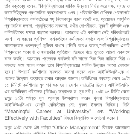
তাঁর বক্তব্যে বলেন, “বিশ্ববিদ্যালয়ের সার্বিক উন্নয়ন নির্ভর করে দক্ষ, স্বচ্ছ ও
জবাবদিহিমূলক প্রশাসনিক ব্যবস্থাপনার ওপর। পরিবর্তনশীল বৈশ্বিক প্রেক্ষাপটে
বিশ্ববিদ্যালয়ের কর্মকর্তাদের শুধু নিয়মকানুন জানা যথেষ্ট নয়, প্রয়োজন আধুনিক
প্রশাসনিক দক্ষতা, প্রযুক্তিগত সক্ষমতা, নথীর গোপনীয়তা, দূরদর্শী দৃষ্টিভঙ্গি এবং
কম্পিউটারের দক্ষতা বাড়ানো দরকার। আজকের এই কর্মশালা সেই পরিবর্তনেরই
অংশ। এ ধরনের প্রশিক্ষণ কর্মকর্তাদের কর্মদক্ষতা বাড়াবে এবং বিশ্ববিদ্যালয়ের
মানোন্নয়নে গুরুত্বপূর্ণ ভূমিকা রাখবে।”তিনি আরও বলেন,“পবিপ্রবিকে একটি
বিশ্বমানের গবেষণা ও জ্ঞানচর্চার প্রতিষ্ঠান হিসেবে গড়ে তুলতে আমরা একসঙ্গে
কাজ করছি। আমাদের প্রত্যেক কর্মকর্তা যদি তাদের নিজ নিজ দায়িত্ব নিষ্ঠা ও
দক্ষতার সঙ্গে পালন করেন তবে বিশ্ববিদ্যালয়ের সার্বিক উন্নয়ন আরো বেগবান
হবে।” উপাচার্য কর্মশালার সফলতা কামনা করেন এবং আইকিউএসি-কে এ
ধরনের উদ্যোগ অব্যাহত রাখার আহ্বান জানান।অতিথিদের বক্তব্য শেষে ১০টা
১৫ মিনিটে কর্মশালার মূল পর্ব শুরু হয়। সেশন মডারেটর ছিলেন আইকিউএসি-
এর অতিরিক্ত পরিচালক (কিউএ) অধ্যাপক ড. নূর নবী। ১০টা ১৫ মিনিট থেকে
দুপুর ১২টা পর্যন্ত মূল প্রবন্ধ উপস্থাপন করেন খুলনা বিশ্ববিদ্যালয়ের
আইকিউএসি-এর ডেপুটি রেজিস্ট্রার মো: নুরুল ইসলাম সিদ্দিক। তিনি
“Meaningful Career at University” এবং “Working
Effectively with Faculties” বিষয়ে বিস্তারিত আলোচনা করেন।
দুপুর ১২টা থেকে ১টা পর্যন্ত “Office Management” বিষয়ক আলোচনা