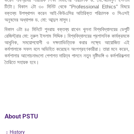
করেন পবিপ্রবির শারীরিক শিক্ষা বিভাগের পরিচালক ড. মো:আমিনুল ইসলাম
টিটো। বিকাল ২টা ৩০ মিনিট থেকে “Professional Ethics” বিষয়ে
বক্তব্য উপস্থাপন করেন আই-কিউএসির অতিরিক্ত পরিচালক ও সিএসই
অনুষদের অধ্যাপক ড. মো: আব্দুল মাসুদ।
বিকাল ৩টা ৪৫ মিনিটে পুনরায় বক্তব্য রাখেন খুলনা বিশ্ববিদ্যালয়ের ডেপুটি
রেজিস্ট্রার মো: নুরুল ইসলাম সিদ্দিক। বিশ্ববিদ্যালয়ের প্রশাসনিক কার্যক্রমকে
আধুনিক, সময়োপযোগী ও দক্ষতাভিত্তিক করার লক্ষ্যে আয়োজিত এই
কর্মশালাকে সফল বলে অভিহিত করেছেন অংশগ্রহণকারীরা। তারা মনে করেন,
কর্মশালার আলোচনাগুলো পেশাগত দায়িত্ব পালনে নতুন দৃষ্টিভঙ্গি ও কর্মপরিকল্পনা
তৈরিতে সহায়ক হবে।
About PSTU
History