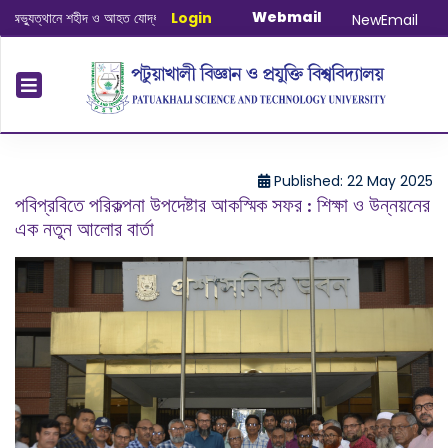
Webmail
ুত্থানে শহীদ ও আহত যোদ্ধাদের স্মরণে আলোচনা সভা ও দোয়া অনুষ্ঠান সংক্রান্ত
Login
|
January-
NewEmail
Published: 22 May 2025
পবিপ্রবিতে পরিকল্পনা উপদেষ্টার আকস্মিক সফর : শিক্ষা ও উন্নয়নের
এক নতুন আলোর বার্তা